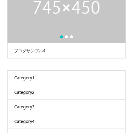
1
2
3
ブログサンプル4
Category1
Category2
Category3
Category4