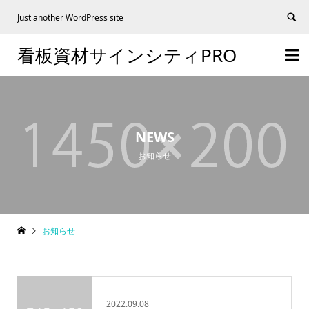
Just another WordPress site
看板資材サインシティPRO


NEWS
お知らせ
お知らせ
2022.09.08