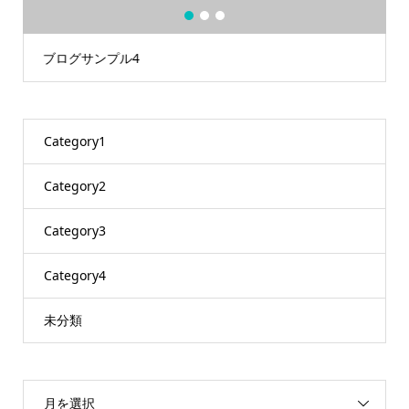
1
2
3
ブログサンプル4
Category1
Category2
Category3
Category4
未分類
月を選択