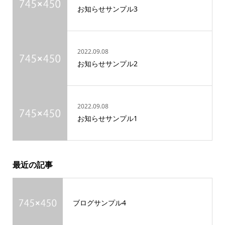
お知らせサンプル3
2022.09.08
お知らせサンプル2
2022.09.08
お知らせサンプル1
最近の記事
ブログサンプル4